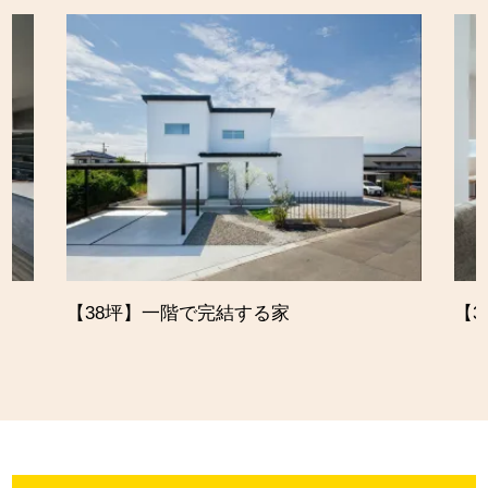
【38坪】一階で完結する家
【