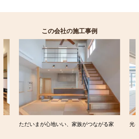
この会社の施工事例
ただいまが心地いい、家族がつながる家
光