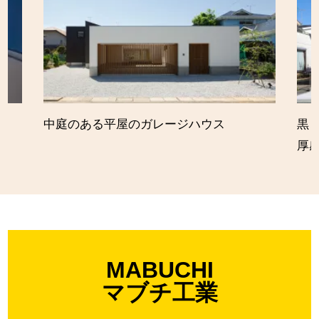
中庭のある平屋のガレージハウス
黒
厚
MABUCHI
マブチ工業