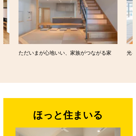
ただいまが心地いい、家族がつながる家
光
ほっと住まいる