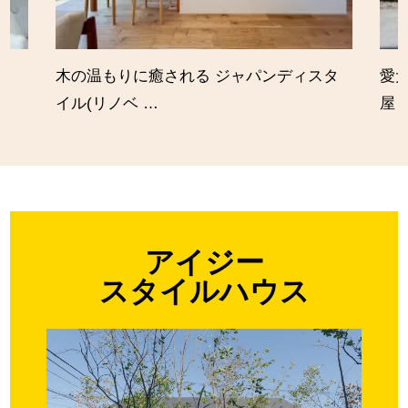
木の温もりに癒される ジャパンディスタ
愛
イル(リノベ …
屋
アイジー
スタイルハウス