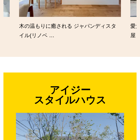
木の温もりに癒される ジャパンディスタ
愛
イル(リノベ …
屋
アイジー
スタイルハウス