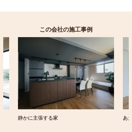
この会社の施工事例
静かに主張する家
あ