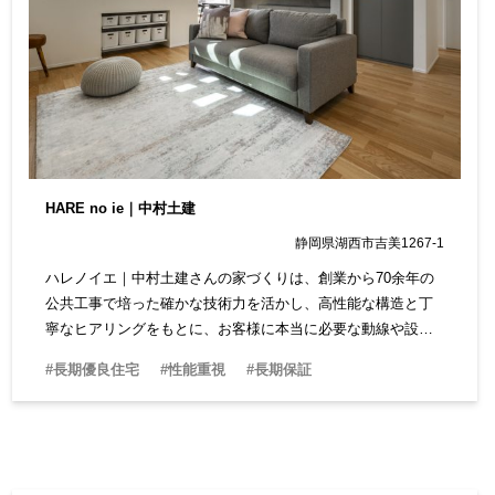
アフターメンテナンス（長期保証あり）
HARE no ie｜中村土建
静岡県湖西市吉美1267-1
ハレノイエ｜中村土建さんの家づくりは、創業から70余年の
公共工事で培った確かな技術力を活かし、高性能な構造と丁
寧なヒアリングをもとに、お客様に本当に必要な動線や設備
を設計。 一人ひとりに寄り添った住まいづくりを提供してい
#長期優良住宅
#性能重視
#長期保証
ます。