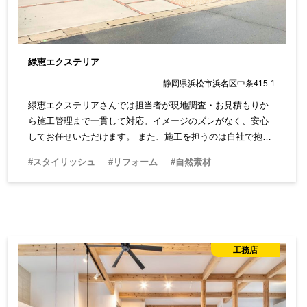
緑恵エクステリア
静岡県浜松市浜名区中条415-1
緑恵エクステリアさんでは担当者が現地調査・お見積もりか
ら施工管理まで一貫して対応。イメージのズレがなく、安心
してお任せいただけます。 また、施工を担うのは自社で抱え
る熟練の職人たち。年間数百件におよぶ豊富な施工実績をも
#スタイリッシュ
#リフォーム
#自然素材
とに、高品質かつ安定した仕上がりを実現。リフォームやメ
ンテナンス、アフターフォローにも柔軟に対応。お引き渡し
後も長く安心してお付き合いいただける体制を整えていま
す。
工務店