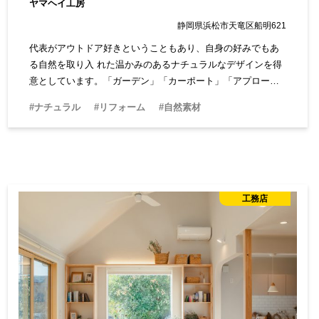
ヤマヘイ工房
静岡県浜松市天竜区船明621
代表がアウトドア好きということもあり、自身の好みでもあ
る自然を取り入 れた温かみのあるナチュラルなデザインを得
意としています。「ガーデン」「カーポート」「アプロー
チ」「フェンス」「門扉」エクステリアに関する疑問・質問
#ナチュラル
#リフォーム
#自然素材
等、お気軽にお問合せください。ご相談・お見積りは無料で
す。
工務店