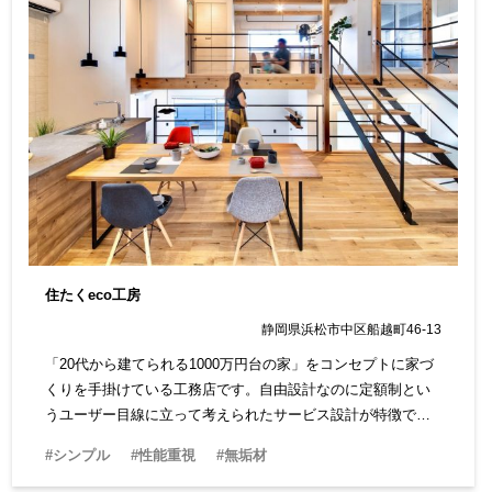
住たくeco工房
静岡県浜松市中区船越町46-13
「20代から建てられる1000万円台の家」をコンセプトに家づ
くりを手掛けている工務店です。自由設計なのに定額制とい
うユーザー目線に立って考えられたサービス設計が特徴で
す。すべて天竜材を使い、浜松の工務店だからこそできる家
#シンプル
#性能重視
#無垢材
づくりが可能です。