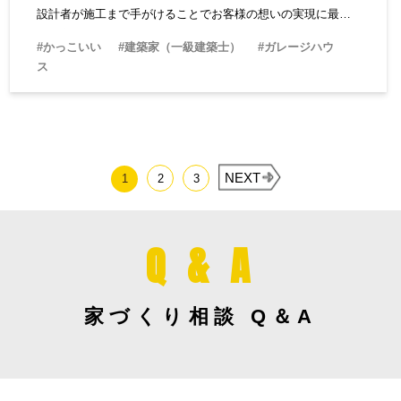
設計者が施工まで手がけることでお客様の想いの実現に最後
まで寄り添います。
#かっこいい
#建築家（一級建築士）
#ガレージハウ
ス
NEXT
1
2
3
Q & A
家づくり相談 Q＆A