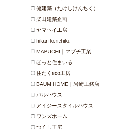
健建築（たけしけんちく）
柴田建築企画
ヤマヘイ工房
hikari kenchiku
MABUCHI｜マブチ工業
ほっと住まいる
住たくeco工房
BAUM HOME｜岩崎工務店
バルハウス
アイジースタイルハウス
ワンズホーム
つくし工房