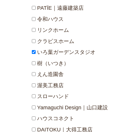
PATÏE｜遠藤建築店
令和ハウス
リンクホーム
クラビスホーム
いろ葉ガーデンスタジオ
樹（いつき）
えん造園舎
渥美工務店
スローハンド
Yamaguchi Design｜山口建設
ハウスコネクト
DAITOKU｜大得工務店