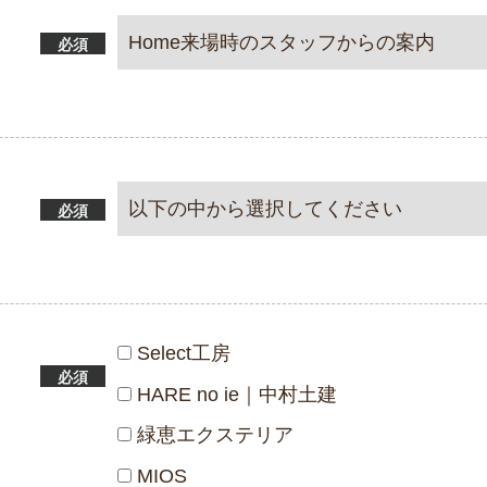
必須
必須
Select工房
必須
HARE no ie｜中村土建
緑恵エクステリア
MIOS