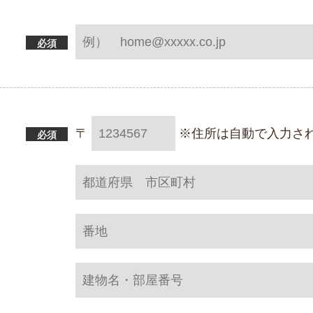
必須
〒
※住所は自動で入力さ
必須