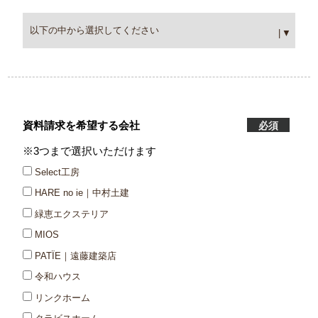
資料請求を希望する会社
必須
※3つまで選択いただけます
Select工房
HARE no ie｜中村土建
緑恵エクステリア
MIOS
PATÏE｜遠藤建築店
令和ハウス
リンクホーム