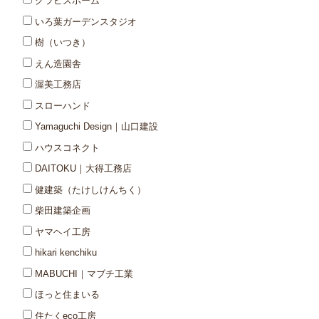
クラビスホーム
いろ葉ガーデンスタジオ
樹（いつき）
えん造園舎
渥美工務店
スローハンド
Yamaguchi Design｜山口建設
ハウスコネクト
DAITOKU｜大得工務店
健建築（たけしけんちく）
柴田建築企画
ヤマヘイ工房
hikari kenchiku
MABUCHI｜マブチ工業
ほっと住まいる
住たくeco工房