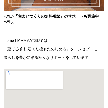
⋆.*⃝̥◌̥『住まいづくりの無料相談』のサポートも実施中
⋆.*⃝̥◌̥
Home HAMAMATSUでは
「建てる前も 建てた後もたのしめる」をコンセプトに
暮らしを豊かに彩る様々なサポートをしています