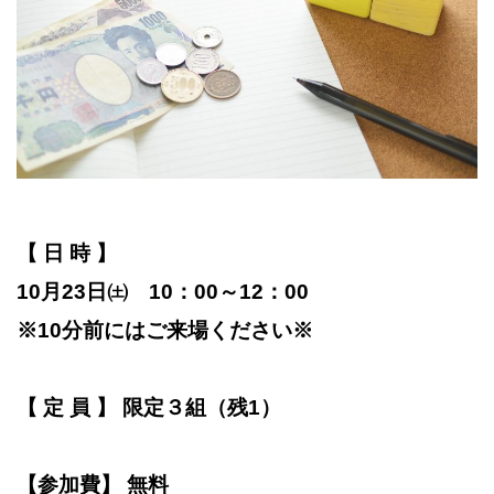
【 日 時 】
10月23日㈯
10：00～12：00
※10分前にはご来場ください※
【 定 員 】 限定３組（残1）
【参加費】 無料