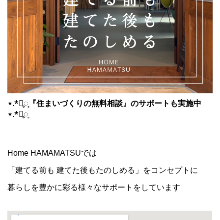
⋆.*⃝̥◌̥『住まいづくりの無料相談』のサポートも実施中
⋆.*⃝̥◌̥
Home HAMAMATSUでは
「建てる前も 建てた後もたのしめる」をコンセプトに
暮らしを豊かに彩る様々なサポートをしています