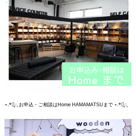
⋆.*⃝̥◌̥ お申込・ご相談はHome HAMAMATSUまで ⋆.*⃝̥◌̥