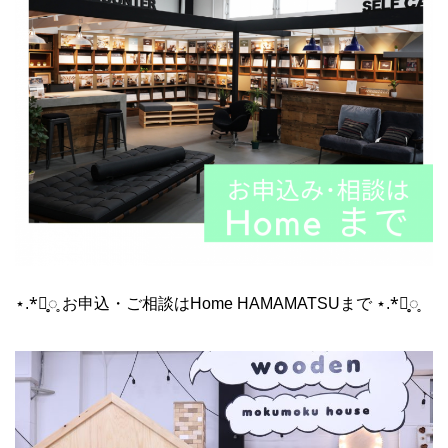
⋆.*⃝̥◌̥ お申込・ご相談はHome HAMAMATSUまで ⋆.*⃝̥◌̥