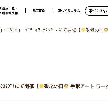
工務店・庭・
家づくりを
施工事例
家づくりコラム
外構会社情報
土)・16(木) ﾎﾞﾃﾞｨﾜｰｸｽﾀｼﾞｵにて開催【
敬老の日
ﾜｰｸｽﾀｼﾞｵにて開催【
敬老の日
手形アート ワー