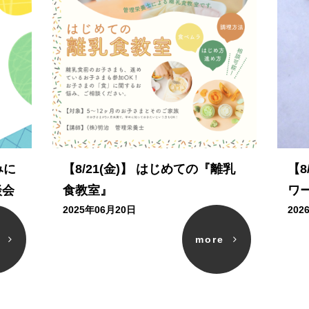
みに
【8/21(金)】 はじめての『離乳
【8
談会
食教室』
ワ
2025年06月20日
202
e
more