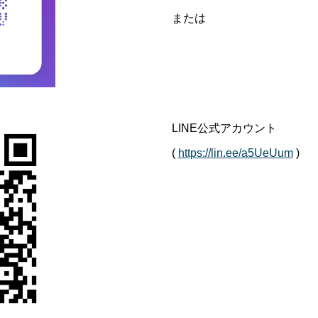
または
LINE公式アカウント
(
https://lin.ee/a5UeUum
)