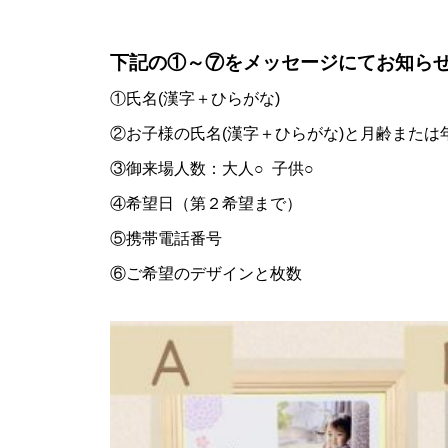
下記の①～⑦をメッセージにてお知ら
①氏名(漢字＋ひらがな)
②お子様の氏名(漢字＋ひらがな)と月齢または
③御来場人数：大人○ 子供○
④希望日（第２希望まで）
⑤携帯電話番号
⑥ご希望のデザインと枚数