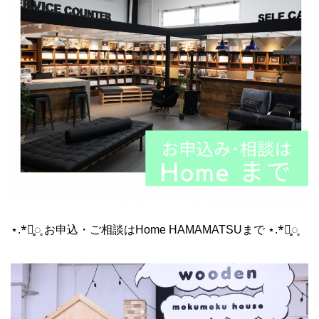
⋆.*⃝̥◌̥ お申込・ご相談はHome HAMAMATSUまで ⋆.*⃝̥◌̥