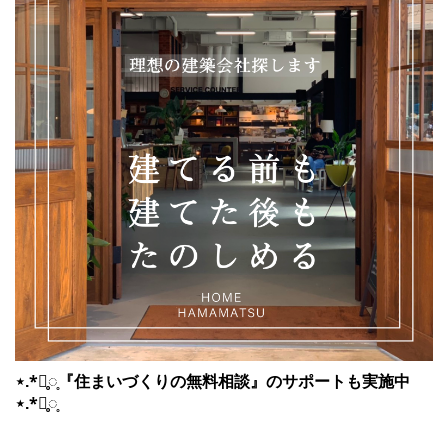
⋆.*⃝̥◌̥『住まいづくりの無料相談』のサポートも実施中
⋆.*⃝̥◌̥