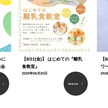
みに
【8/21(金)】 はじめての『離乳
【8
談会
食教室』
ワ
2025年06月20日
202
e
more