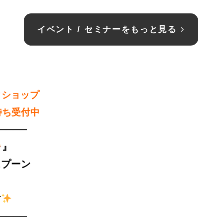
イベント / セミナーをもっと見る
クショップ
待ち受付中
────
』
スプーン
す
────