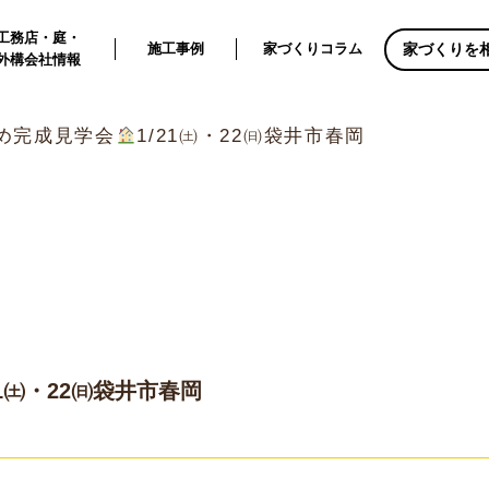
工務店・庭・
家づくりを
施工事例
家づくりコラム
外構会社情報
め完成見学会
1/21㈯・22㈰袋井市春岡
21㈯・22㈰袋井市春岡