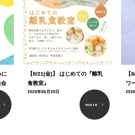
みに
【8/21(金)】 はじめての『離乳
【8
談会
食教室』
ワ
2025年06月20日
202
e
more