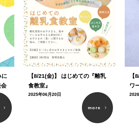
みに
【8/21(金)】 はじめての『離乳
【8
談会
食教室』
ワ
2025年06月20日
202
e
more