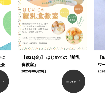
みに
【8/21(金)】 はじめての『離乳
【8
談会
食教室』
ワ
2025年06月20日
202
e
more