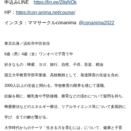
申込みLINE
https://lin.ee/2IIqNOk
HP：
https://con-anima.net/course/
インスタ：ママサークルconanima
@conanima2022
東京出身／浜松市中区在住
6歳（男）4歳（女）ワンオペで子育て中
好きなもの：蜂蜜、ヨガ、旅行、自然、子供、音楽、精油
国立大学教育学部卒業後、高校教師として、発達障害の生徒を含め、
2000人以上の生徒と関わる。学校教育の限界を感じて退職。
妊娠を期に、離乳食や予防接種、療育などの流れについて疑問を持ち、
蜂蜜療法などのエネルギー療法、リアルサイエンス等について多面的に
学び、全ての解が繋がる。
大学時代からのテーマ「生きる力を育むには」について、健康と子育