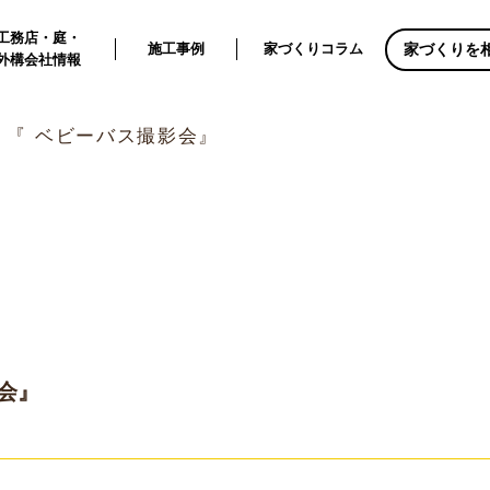
工務店・庭・
家づくりを
施工事例
家づくりコラム
外構会社情報
火) 『 ベビーバス撮影会』
影会』