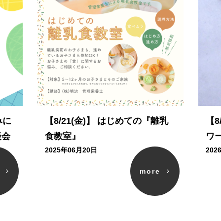
みに
【8/21(金)】 はじめての『離乳
【8
談会
食教室』
ワ
2025年06月20日
202
e
more