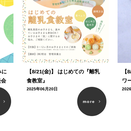
みに
【8/21(金)】 はじめての『離乳
【8
談会
食教室』
ワ
2025年06月20日
202
e
more