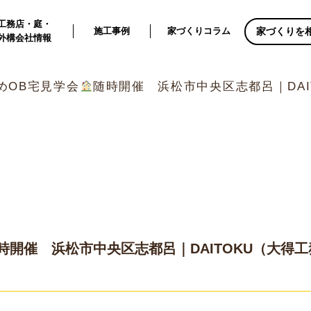
工務店・庭・
家づくりを
施工事例
家づくりコラム
外構会社情報
めOB宅見学会
随時開催 浜松市中央区志都呂｜DAI
時開催 浜松市中央区志都呂｜DAITOKU（大得