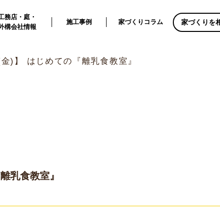
工務店・庭・
家づくりを
施工事例
家づくりコラム
外構会社情報
1(金)】 はじめての『離乳食教室』
の『離乳食教室』