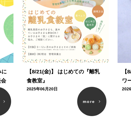
みに
【8/21(金)】 はじめての『離乳
【8
談会
食教室』
ワ
2025年06月20日
202
e
more