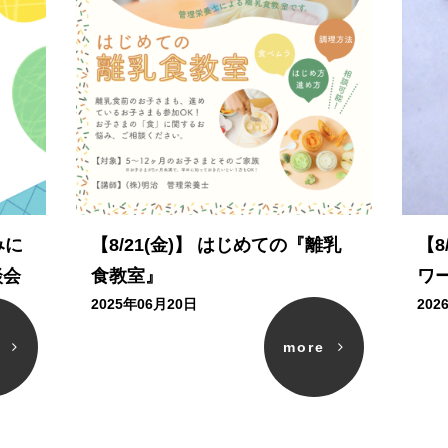
みに
【8/21(金)】 はじめての『離乳
【8
談会
食教室』
ワ
2025年06月20日
202
e
more