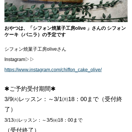
おやつは、「シフォン焼菓子工房olive 」さんの シフォン
ケーキ（バニラ）の予定です
シフォン焼菓子工房oliveさん
Instagram▷▷
https://www.instagram.com/chiffon_cake_olive/
✱ご予約受付期間✱
3/9㈫レッスン：～3/1㈪18：00まで（受付終
了）
3/13㈯レッスン：～3/5㈮18：00まで
（受付終了）