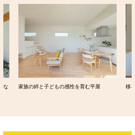
的な
家族の絆と子どもの感性を育む平屋
移