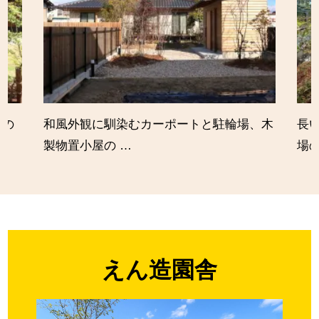
生の
和風外観に馴染むカーポートと駐輪場、木
長
製物置小屋の …
場
えん造園舎