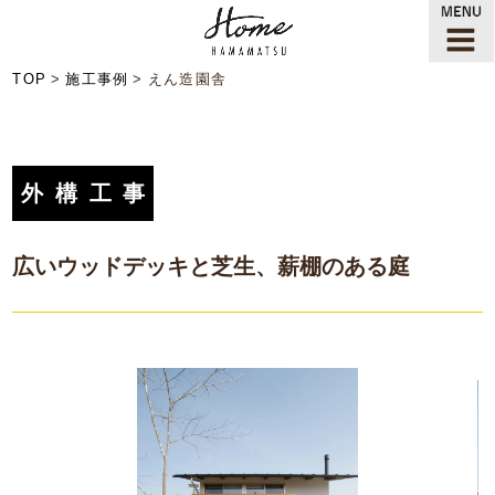
TOP
施工事例
えん造園舎
外構工事
広いウッドデッキと芝生、薪棚のある庭