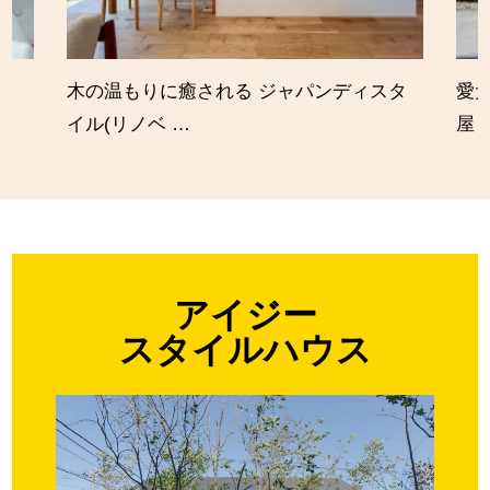
木の温もりに癒される ジャパンディスタ
愛
イル(リノベ …
屋
アイジー
スタイルハウス