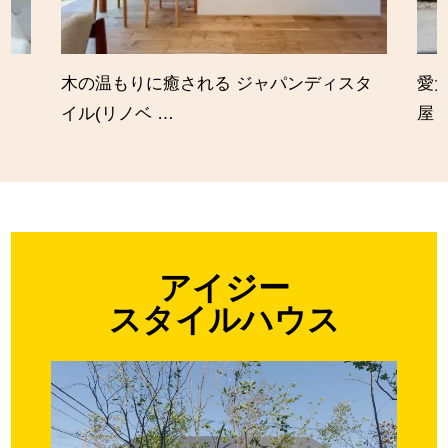
木の温もりに癒される ジャパンディスタ
愛
イル(リノベ …
屋
アイジー
スタイルハウス