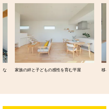
的な
家族の絆と子どもの感性を育む平屋
移