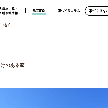
工務店・庭・
家づくりを
施工事例
家づくりコラム
外構会社情報
崎工務店
抜けのある家