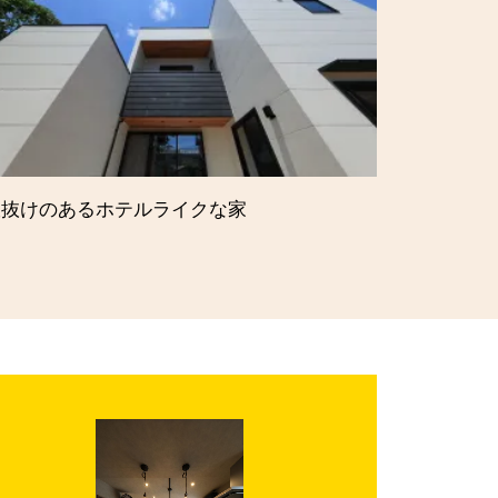
吹抜けのあるホテルライクな家
リゾート