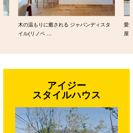
木の温もりに癒される ジャパンディスタ
愛
イル(リノベ …
屋
アイジー
スタイルハウス