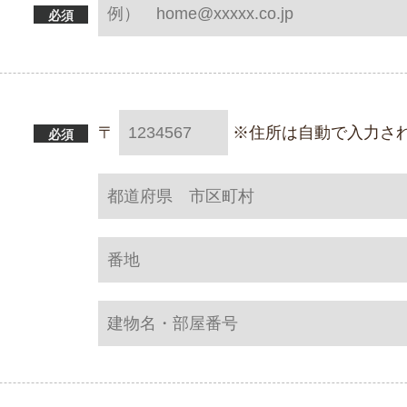
必須
〒
※住所は自動で入力さ
必須