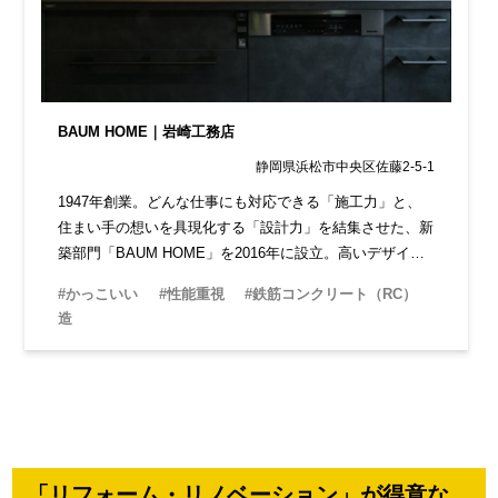
BAUM HOME｜岩崎工務店
静岡県浜松市中央区佐藤2-5-1
1947年創業。どんな仕事にも対応できる「施工力」と、
住まい手の想いを具現化する「設計力」を結集させた、新
築部門「BAUM HOME」を2016年に設立。高いデザイン
性に加え、最高水準の性能も兼ね備えた次世代型の家づく
#かっこいい
#性能重視
#鉄筋コンクリート（RC）
りが特徴です。
造
「リフォーム・リノベーション」が得意な