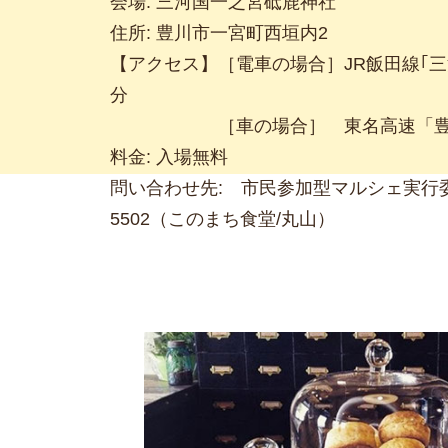
会場: 三河国一之宮砥鹿神社
住所: 豊川市一宮町西垣内2
【アクセス】［電車の場合］JR飯田線｢三
分
［車の場合］ 東名高速「豊川I
料金: 入場無料
問い合わせ先: 市民参加型マルシェ実行委員会 
5502（このまち食堂/丸山）