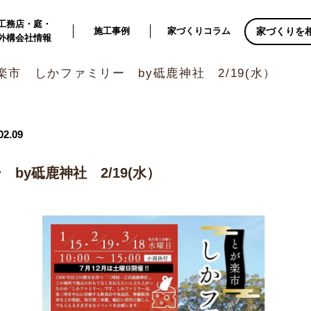
工務店・庭・
家づくりを
施工事例
家づくりコラム
外構会社情報
楽市 しかファミリー by砥鹿神社 2/19(水）
02.09
by砥鹿神社 2/19(水）