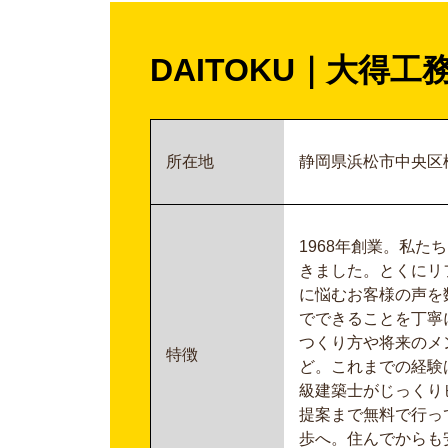
DAITOKU
｜
大得工
所在地
静岡県浜松市中央区松
1968年創業。私
きました。とくにリ
に悩むお客様の声を
でできることを丁寧
つくり方や将来のメ
特徴
ど。これまでの経験
級建築士がじっくり
提案まで無料で行っ
歩へ。住んでからも