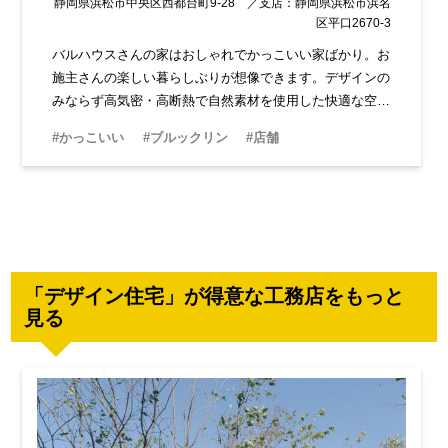
静岡県浜松市中央区西都台町9-28 ／支店：静岡県浜松市浜名
区平口2670-3
バルハウスさんの家はおしゃれでかっこいい家ばかり。お
施主さんの楽しい暮らしぶりが想像できます。デザインの
みならず高気密・高断熱で自然素材を使用した快適な空間
は、家族の健康にもつながります。もちろん耐震＋制震で
#かっこいい
#ブルックリン
#店舗
安心な家づくりを提案してくれます。
「デザイン住宅」が得意な工務店をもっと
見る