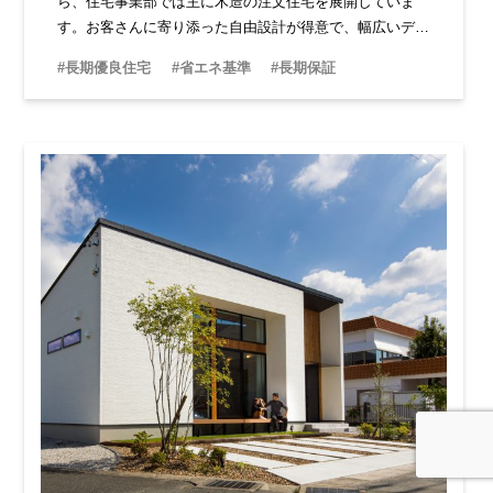
ら、住宅事業部では主に木造の注文住宅を展開していま
す。お客さんに寄り添った自由設計が得意で、幅広いデザ
インにも対応しています。ベテラン担当者が揃い、どんな
#長期優良住宅
#省エネ基準
#長期保証
ことでも相談できる安心感があります。
イベント
住宅相談
お問合せ
資料請求