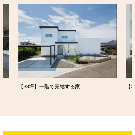
【38坪】一階で完結する家
【