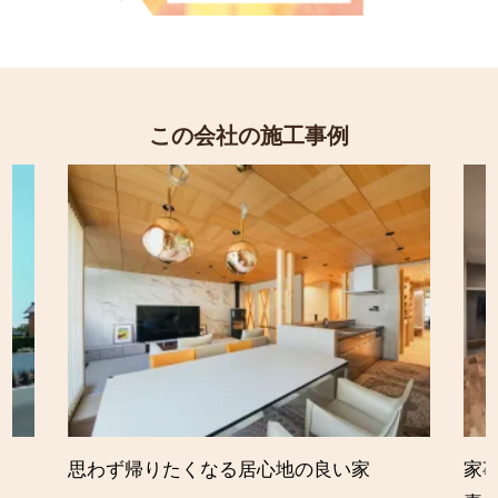
この会社の施工事例
思わず帰りたくなる居心地の良い家
家