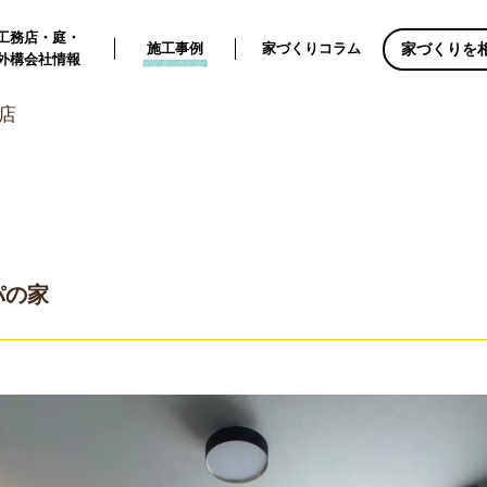
工務店・庭・
家づくりを
施工事例
家づくりコラム
外構会社情報
務店
パの家