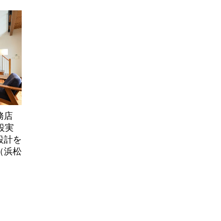
務店
設実
設計を
（浜松