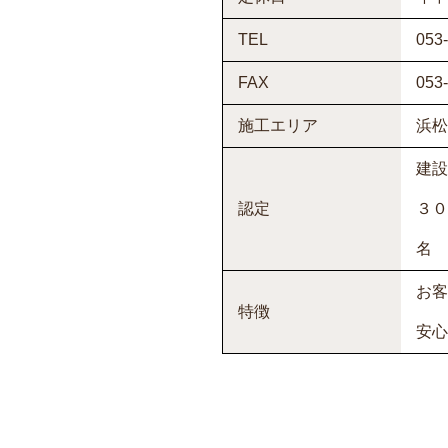
TEL
053
FAX
053
施工エリア
浜松
建設
認定
３０
名 
お客
特徴
安心